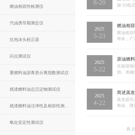
8-20
致“闪电
燃油相容性检测仪
的关键。
检查将原油
汽油诱导期测定仪
燃油相容
2025
燃油相容
5-23
寿命，广
抗泡沫头校正器
展，它在
些问题，
闪点测试仪
原油燃料
2025
在能源领
5-22
胁。准确
重燃料油沥青质分离指数测试仪
含量测定
具。原油
残渣燃料油总沉淀物测试仪
简述蒸发
2025
蒸发损失
4-22
寿命、降
残渣燃料油洁净性及相容性测试仪
以下是蒸
样品加热
氧化安定性测试仪
共 1