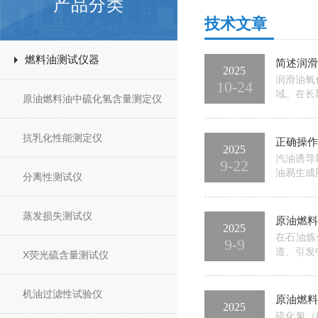
产品分类
技术文章
燃料油测试仪器
简述润滑
2025
润滑油氧
10-24
域。在长
原油燃料油中硫化氢含量测定仪
滑油氧化
或波动过
抗乳化性能测定仪
正确操作
2025
汽油诱导
9-22
油易生成
分离性测试仪
样从开始
是正确的
蒸发损失测试仪
原油燃料
2025
在石油炼
9-9
道、引发
X荧光硫含量测试仪
的准确性
测定仪故
机油过滤性试验仪
原油燃料
2025
硫化氢（