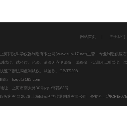
网站首页
|
关于我们
上海阳光科学仪器制造有限公司(www.sun-17.net)主营：专业
测试仪、试验仪、色漆、清漆闪点测试仪、试验仪、低温闪点测试仪、试
快速平衡法闪点测试仪、试验仪。GB/T5208
邮箱：
hxq6@163.com
地址：上海市南大路30号内中环路88号
版权所有 © 2026 上海阳光科学仪器制造有限公司
备案号：沪ICP备0750