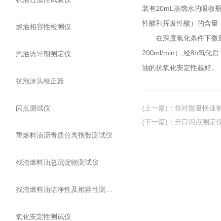
装有20mL蒸馏水的吸收
性酸和挥发性酸）的含量，
燃油相容性检测仪
在深度氧化条件下微量快
200ml/min）,经
汽油诱导期测定仪
油的抗氧化安定性越好。
抗泡沫头校正器
闪点测试仪
(上一篇)
：
你对微量快速
(下一篇)
：
开口闪点测定
重燃料油沥青质分离指数测试仪
残渣燃料油总沉淀物测试仪
残渣燃料油洁净性及相容性测试仪
氧化安定性测试仪