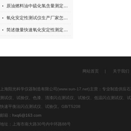
原油燃料油中硫化氢含量测定仪在环保监测中的应用
氧化安定性测试仪生产厂家怎么选？上海阳光科学仪器技术实力与产品解析
简述微量快速氧化安定性测定仪的常见问题相应解决方法
网站首页
|
关于我们
上海阳光科学仪器制造有限公司(www.sun-17.net)主营：专业
测试仪、试验仪、色漆、清漆闪点测试仪、试验仪、低温闪点测试仪、试
快速平衡法闪点测试仪、试验仪。GB/T5208
邮箱：
hxq6@163.com
地址：上海市南大路30号内中环路88号