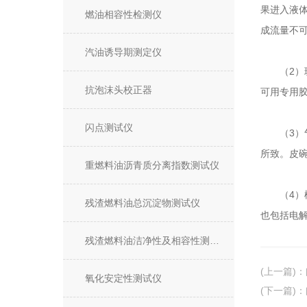
果进入液
燃油相容性检测仪
成流量不
汽油诱导期测定仪
（2）玻
抗泡沫头校正器
可用专用
闪点测试仪
（3）气
所致。皮
重燃料油沥青质分离指数测试仪
（4）橡
残渣燃料油总沉淀物测试仪
也包括电
残渣燃料油洁净性及相容性测试仪
(上一篇)
：
氧化安定性测试仪
(下一篇)
：