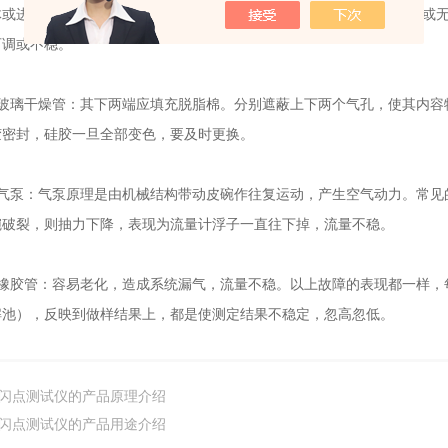
体或进入粉尘和潮气结合，将给小浮子造成很大阻力，也造成流量不稳或
可调或不稳。
璃干燥管：其下两端应填充脱脂棉。分别遮蔽上下两个气孔，使其内容
胶密封，硅胶一旦全部变色，要及时更换。
泵：气泵原理是由机械结构带动皮碗作往复运动，产生空气动力。常见
碗破裂，则抽力下降，表现为流量计浮子一直往下掉，流量不稳。
胶管：容易老化，造成系统漏气，流量不稳。以上故障的表现都一样，
解池），反映到做样结果上，都是使测定结果不稳定，忽高忽低。
闪点测试仪的产品原理介绍
闪点测试仪的产品用途介绍