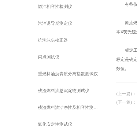
有些仪器
燃油相容性检测仪
原油燃料
汽油诱导期测定仪
本X荧光硫
抗泡沫头校正器
标定工作
闪点测试仪
标定是确
数值。
重燃料油沥青质分离指数测试仪
残渣燃料油总沉淀物测试仪
(上一篇)
：
(下一篇)
：
残渣燃料油洁净性及相容性测试仪
氧化安定性测试仪