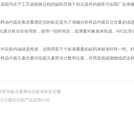
因为生产工艺或检验过程的缺陷导致个别元器件的损坏可由我厂在保修
油中硫化氢含量测定仪的标定是为了准确分析样品中硫百分含量必须进
元素分析仪在使用前，使用一段时间后，或测量对象基体组成、H/C比变
实际内涵就是校准，这和用若干个标准重量的砝码来校准杆秤一样。杆
定样品中硫元素含量对应硫元素荧光计数率比值，并用直线或抛物线把这
X荧光硫含量测试仪校准标定步骤
闪点测试仪的产品原理介绍