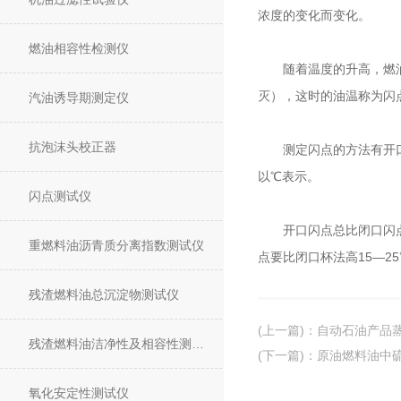
浓度的变化而变化。
燃油相容性检测仪
随着温度的升高，燃油表
灭），这时的油温称为闪
汽油诱导期测定仪
抗泡沫头校正器
测定闪点的方法有开口杯
以℃表示。
闪点测试仪
开口闪点总比闭口闪点高
重燃料油沥青质分离指数测试仪
点要比闭口杯法高15—2
残渣燃料油总沉淀物测试仪
(上一篇)
：
自动石油产品
残渣燃料油洁净性及相容性测试仪
(下一篇)
：
原油燃料油中
氧化安定性测试仪