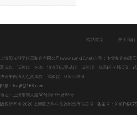
网站首页
|
关于我们
上海阳光科学仪器制造有限公司(www.sun-17.net)主营：专业
测试仪、试验仪、色漆、清漆闪点测试仪、试验仪、低温闪点测试仪、试
快速平衡法闪点测试仪、试验仪。GB/T5208
邮箱：
hxq6@163.com
地址：上海市南大路30号内中环路88号
版权所有 © 2026 上海阳光科学仪器制造有限公司
备案号：沪ICP备0750