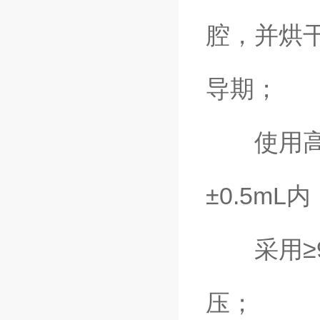
腔，并烘
导期；
使用高精
±0.5mL内
采用≥9
压；