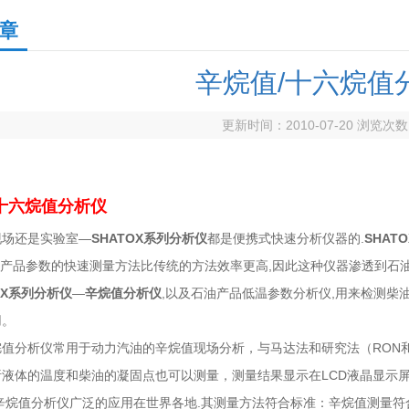
章
辛烷值/十六烷值
更新时间：2010-07-20 浏览次
十六烷值分析仪
现场还是实验室—
SHATOX系列分析仪
都是便携式快速分析仪器的.
SHATO
产品参数的快速测量方法比传统的方法效率更高,因此这种仪器渗透到石
OX系列分析仪
—
辛烷值分析仪
,以及石油产品低温参数分析仪,用来检测柴
用。
烷值分析仪常用于动力汽油的辛烷值现场分析，与马达法和研究法（RON
析液体的温度和柴油的凝固点也可以测量，测量结果显示在LCD液晶显示
辛烷值分析仪广泛的应用在世界各地.其测量方法符合标准：辛烷值测量符合: ASTM D