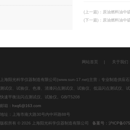
(上一篇)
：
原油燃料油中
(下一篇)
：
原油燃料油中
网站首页
|
关于我们
上海阳光科学仪器制造有限公司(www.sun-17.net)主营：专业
测试仪、试验仪、色漆、清漆闪点测试仪、试验仪、低温闪点测试仪、试
快速平衡法闪点测试仪、试验仪。GB/T5208
邮箱：
hxq6@163.com
地址：上海市南大路30号内中环路88号
版权所有 © 2026 上海阳光科学仪器制造有限公司
备案号：沪ICP备0750