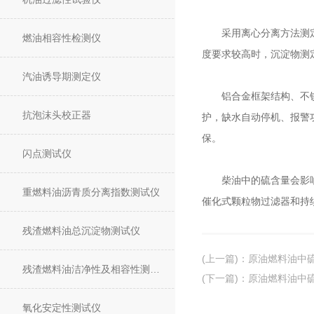
采用离心分离方法测定原
燃油相容性检测仪
度要求较高时，沉淀物测定应
汽油诱导期测定仪
铝合金框架结构、不锈钢
抗泡沫头校正器
护，缺水自动停机、报警
保。
闪点测试仪
柴油中的硫含量会影响柴
重燃料油沥青质分离指数测试仪
催化式颗粒物过滤器和持
残渣燃料油总沉淀物测试仪
(上一篇)
：
原油燃料油中
残渣燃料油洁净性及相容性测试仪
(下一篇)
：
原油燃料油中
氧化安定性测试仪