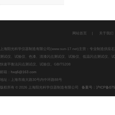
网站首页
|
关于我们
上海阳光科学仪器制造有限公司(www.sun-17.net)主营：专业
测试仪、试验仪、色漆、清漆闪点测试仪、试验仪、低温闪点测试仪、试
快速平衡法闪点测试仪、试验仪。GB/T5208
邮箱：
hxq6@163.com
地址：上海市南大路30号内中环路88号
版权所有 © 2026 上海阳光科学仪器制造有限公司
备案号：沪ICP备0750