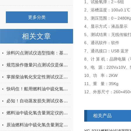
1、试验氧弹：2～6组
2、浴槽温度：100±0.1℃
更多分类
3、测压范围：0～2480K
4、显示方式：液晶显示
相关文章
5、测试结果：无线传输
6、通讯软件：软件
7、通讯接口：USB 蓝牙
涂料闪点测试仪选型指南：基于上海阳光科学仪器全系产品的合规性分析
8、计 算 机：品牌电脑
规范操作微量闪点测试仪是保障检测数据合规可靠的关键
9、电 源：220V±10V、5
10、功 率：2KW
掌握柴油氧化安定性测试仪正确使用方法是确保测试结果准确性的关键
11、重 量：35
快码住！船用燃料油中硫化氢含量测定仪的正确使用小妙招
12、外形尺寸：260×450
必知！自动蒸发损失测试仪各部件功能特点大揭秘
燃料油中硫化氢含量测定仪的正确操作使用指南
相关产品
原油燃料油中硫化氢含量测定仪：定期维护保养的规范方法解析