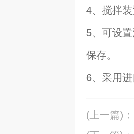
4、搅拌
5、可设
保存。
6、采用进
(上一篇)
：