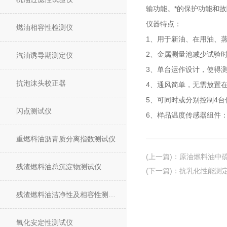
输功能。*的保护功能和
仪器特点：
燃油相容性检测仪
1、用于新油、在用油、
2、金属测量池减少试验
汽油诱导期测定仪
3、单台运作设计，使得
抗泡沫头校正器
4、通风简单，无需放置
5、可同时或分别控制4台
闪点测试仪
6、样品温度传感器组件
重燃料油沥青质分离指数测试仪
(上一篇)
：
原油燃料油中
残渣燃料油总沉淀物测试仪
(下一篇)
：
抗乳化性能测
残渣燃料油洁净性及相容性测试仪
氧化安定性测试仪