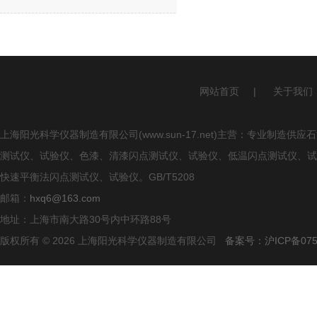
网站首页
|
关于我们
上海阳光科学仪器制造有限公司(www.sun-17.net)主营：专业
测试仪、试验仪、色漆、清漆闪点测试仪、试验仪、低温闪点测试仪、试
快速平衡法闪点测试仪、试验仪。GB/T5208
邮箱：
hxq6@163.com
地址：上海市南大路30号内中环路88号
版权所有 © 2026 上海阳光科学仪器制造有限公司
备案号：沪ICP备0750