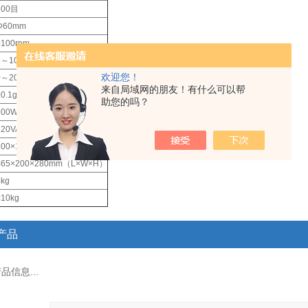
300目
Φ60mm
≈100rpm
5～10cst（150℃）
欢迎您！
0～200g
来自局域网的朋友！有什么可以帮
±0.1g
助您的吗？
300W
220VAC 50Hz
200×165×250mm（L×W×H）
465×200×280mm（L×W×H）
4kg
<10kg
产品
信息...