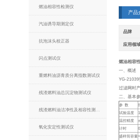
燃油相容性检测仪
产品
汽油诱导期测定仪
品牌
抗泡沫头校正器
应用领
闪点测试仪
燃油相容
一、概述
重燃料油沥青质分离指数测试仪
YG-2103
过滤网时
残渣燃料油总沉淀物测试仪
二、基本
参 数
残渣燃料油洁净性及相容性测试仪
试验温度
温控精度
氧化安定性测试仪
计时
盛样筒容量