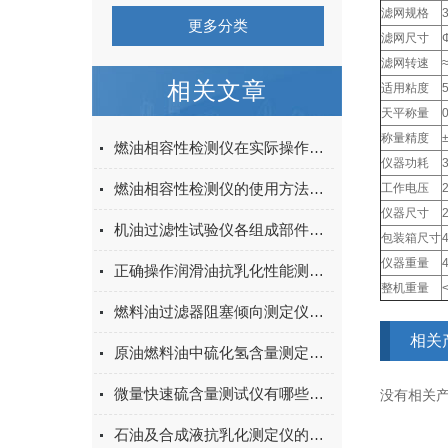
滤网规格
更多分类
滤网尺寸
滤网转速
相关文章
适用粘度
天平称量
称量精度
燃油相容性检测仪在实际操作过程中的常见问题相应解决方法分享
仪器功耗
燃油相容性检测仪的使用方法及应用
工作电压
仪器尺寸
机油过滤性试验仪各组成部件的功能特点分享
包装箱尺寸
仪器重量
正确操作润滑油抗乳化性能测定仪为润滑油的质量评估提供重要参考依据
整机重量
燃料油过滤器阻塞倾向测定仪有什么用处？
相关
原油燃料油中硫化氢含量测定仪的电解池漏气影响测定结果吗？
微量快速硫含量测试仪有哪些实际作用？
没有相关产品
石油及合成液抗乳化测定仪的技术特点讲述