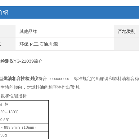
介绍
其他品牌
产地类别
域
环保,化工,石油,能源
性检测仪
YG-21039简介
9型
燃油相容性检测仪
符合 xxxxxxxxx 标准规定的船舶调和燃料油
产生堵的倾向，对燃料油的相容性作出预测。
参数和性能指标
指 标
120～180℃
±0.5℃
0～999.9min（10min）
≈50g