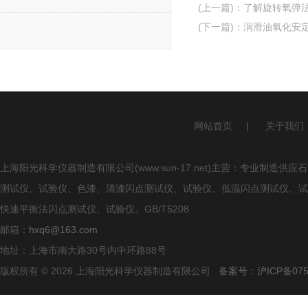
(上一篇)
：
了解旋转氧弹
(下一篇)
：
润滑油氧化安
网站首页
|
关于我们
上海阳光科学仪器制造有限公司(www.sun-17.net)主营：专业
测试仪、试验仪、色漆、清漆闪点测试仪、试验仪、低温闪点测试仪、试
快速平衡法闪点测试仪、试验仪。GB/T5208
邮箱：
hxq6@163.com
地址：上海市南大路30号内中环路88号
版权所有 © 2026 上海阳光科学仪器制造有限公司
备案号：沪ICP备0750