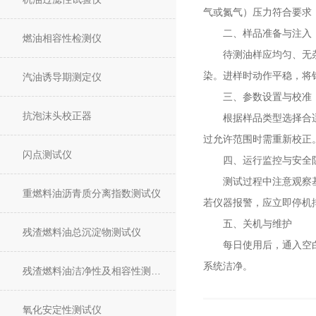
气或氮气）压力符合要求（一
二、样品准备与注入
燃油相容性检测仪
待测油样应均匀、无杂质
染。进样时动作平稳，将
汽油诱导期测定仪
三、参数设置与校准
抗泡沫头校正器
根据样品类型选择合适的
过允许范围时需重新校正
闪点测试仪
四、运行监控与安全
测试过程中注意观察基线
重燃料油沥青质分离指数测试仪
若仪器报警，应立即停机
五、关机与维护
残渣燃料油总沉淀物测试仪
每日使用后，通入空白溶
系统洁净。
残渣燃料油洁净性及相容性测试仪
氧化安定性测试仪