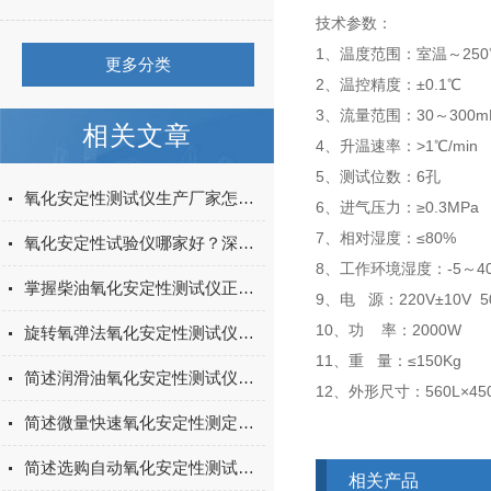
技术参数：
1、温度范围：室温～250
更多分类
2、温控精度：±0.1℃
3、流量范围：30～300mL
相关文章
4、升温速率：>1℃/min
5、测试位数：6孔
氧化安定性测试仪生产厂家怎么选？上海阳光科学仪器技术实力与产品解析
6、进气压力：≥0.3MPa
7、相对湿度：≤80%
氧化安定性试验仪哪家好？深耕油品检测30年，上海阳光科学仪器以品质赢得信赖
8、工作环境湿度：-5～4
掌握柴油氧化安定性测试仪正确使用方法是确保测试结果准确性的关键
9、电 源：220V±10V 5
10、功 率：2
旋转氧弹法氧化安定性测试仪的常见问题相应解决方法分享
11、重 量：≤1
简述润滑油氧化安定性测试仪常见问题的解决方法
12、外形尺寸：560L×45
简述微量快速氧化安定性测定仪的常见问题相应解决方法
简述选购自动氧化安定性测试仪时所需要考虑的关键因素
相关产品