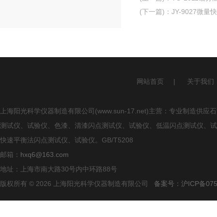
(下一篇)
：
JY-9027微
网站首页
|
关于我们
上海阳光科学仪器制造有限公司(www.sun-17.net)主营：专业
测试仪、试验仪、色漆、清漆闪点测试仪、试验仪、低温闪点测试仪、试
快速平衡法闪点测试仪、试验仪。GB/T5208
邮箱：
hxq6@163.com
地址：上海市南大路30号内中环路88号
版权所有 © 2026 上海阳光科学仪器制造有限公司
备案号：沪ICP备0750