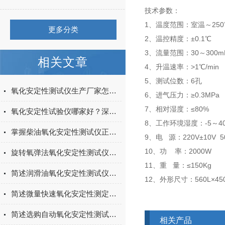
技术参数：
1、温度范围：室温～250
更多分类
2、温控精度：±0.1℃
3、流量范围：30～300mL
相关文章
4、升温速率：>1℃/min
5、测试位数：6孔
氧化安定性测试仪生产厂家怎么选？上海阳光科学仪器技术实力与产品解析
6、进气压力：≥0.3MPa
7、相对湿度：≤80%
氧化安定性试验仪哪家好？深耕油品检测30年，上海阳光科学仪器以品质赢得信赖
8、工作环境湿度：-5～4
掌握柴油氧化安定性测试仪正确使用方法是确保测试结果准确性的关键
9、电 源：220V±10V 5
10、功 率：2
旋转氧弹法氧化安定性测试仪的常见问题相应解决方法分享
11、重 量：≤1
简述润滑油氧化安定性测试仪常见问题的解决方法
12、外形尺寸：560L×45
简述微量快速氧化安定性测定仪的常见问题相应解决方法
简述选购自动氧化安定性测试仪时所需要考虑的关键因素
相关产品