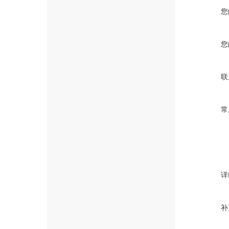
您
您
联
常
详
补