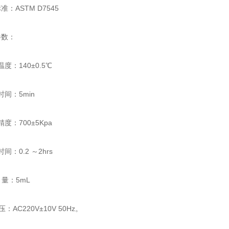
ASTM D7545
数：
：140±0.5℃
间：5min
：700±5Kpa
：0.2 ～2hrs
 量：5mL
AC220V±10V 50Hz。