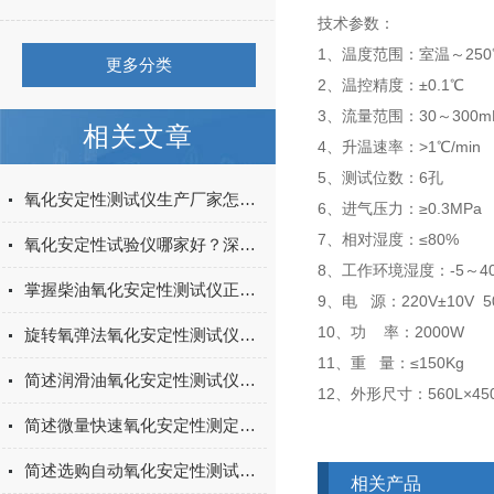
技术参数：
1、温度范围：室温～250
更多分类
2、温控精度：±0.1℃
3、流量范围：30～300mL
相关文章
4、升温速率：>1℃/min
5、测试位数：6孔
氧化安定性测试仪生产厂家怎么选？上海阳光科学仪器技术实力与产品解析
6、进气压力：≥0.3MPa
7、相对湿度：≤80%
氧化安定性试验仪哪家好？深耕油品检测30年，上海阳光科学仪器以品质赢得信赖
8、工作环境湿度：-5～4
掌握柴油氧化安定性测试仪正确使用方法是确保测试结果准确性的关键
9、电 源：220V±10V 5
10、功 率：2
旋转氧弹法氧化安定性测试仪的常见问题相应解决方法分享
11、重 量：≤1
简述润滑油氧化安定性测试仪常见问题的解决方法
12、外形尺寸：560L×45
简述微量快速氧化安定性测定仪的常见问题相应解决方法
简述选购自动氧化安定性测试仪时所需要考虑的关键因素
相关产品